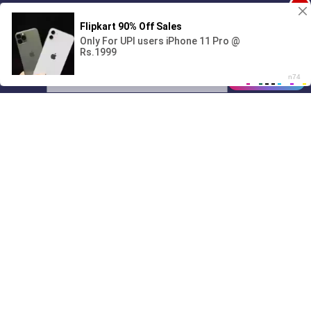
1
Поиграешь со мной? 💖🐾
00:00
01/07
04:36
Drive
Music
Материалы предоставлены
только для ознакомления! (16+)
Написать нам