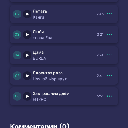
Летать
2:45
Канги
Люби
3:21
снова Ева
Дама
2:24
BURLA
Ядовитая роза
2:41
Ночной Маршрут
Завтрашним днём
2:51
ENZRO
Комментарии (0)