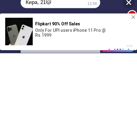
Кира, 21🐱
12:58
1
Поиграешь со мной? 💖🐾
00:00
3:48
01/07
12:58
Drive
Music
Материалы предоставлены
только для ознакомления! (16+)
Написать нам