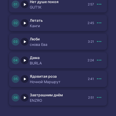
Нет душе покоя
2:57
GUT1K
Летать
2:45
Канги
Люби
3:21
снова Ева
Дама
2:24
BURLA
Ядовитая роза
2:41
Ночной Маршрут
Завтрашним днём
2:51
ENZRO