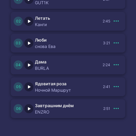
GUT1K
Летать
2:45
Канги
Люби
3:21
снова Ева
Дама
2:24
BURLA
Ядовитая роза
2:41
Ночной Маршрут
Завтрашним днём
2:51
ENZRO