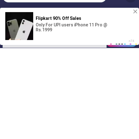
Без обязательств и лишних слов,
1
только сегодня 💦
00:00
01/07
20:11
Drive
Music
Материалы предоставлены
только для ознакомления! (16+)
Написать нам