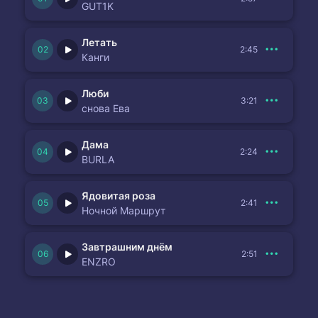
GUT1K
Летать
2:45
Канги
Люби
3:21
снова Ева
Дама
2:24
BURLA
Ядовитая роза
2:41
Ночной Маршрут
Завтрашним днём
2:51
ENZRO