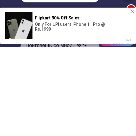
1
Поиграешь со мной? 💖🐾
00:00
01/07
03:18
Drive
Music
Материалы предоставлены
только для ознакомления! (16+)
Написать нам