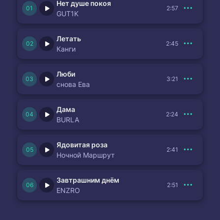
Нет душе покоя
2:57
GUT1K
Летать
2:45
Канги
Люби
3:21
снова Ева
Дама
2:24
BURLA
Ядовитая роза
2:41
Ночной Маршрут
Завтрашним днём
2:51
ENZRO