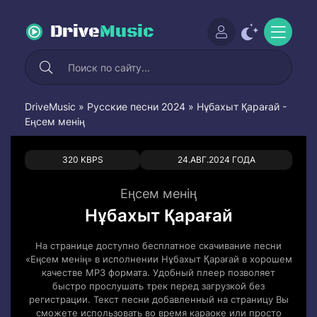
Drive
Music
DriveMusic
»
Русские песни 2024
» Нұбахыт Қарағай -
Еңсем менің
0
0
320 KBPS
24.АВГ.2024 ГОДА
Еңсем менің
Нұбахыт Қарағай
На странице доступно бесплатное скачивание песни
«Еңсем менің» в исполнении Нұбахыт Қарағай в хорошем
качестве MP3 формата. Удобный плеер позволяет
быстро прослушать трек перед загрузкой без
регистрации. Текст песни добавленный на страницу Вы
сможете использовать во время караоке или просто