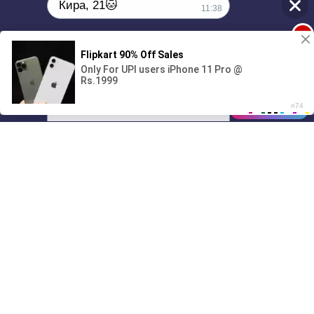
Кира, 21🐱
11:38
1
Поиграешь со мной? 💖🐾
00:00
3:28
01/07
11:38
Drive
Music
Материалы предоставлены
только для ознакомления! (16+)
Написать нам