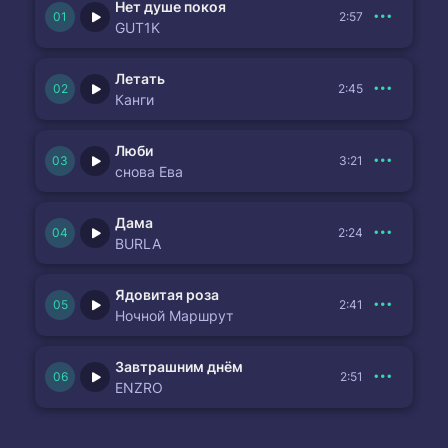
Нет душе покоя
2:57
GUT1K
Летать
2:45
Канги
Люби
3:21
снова Ева
Дама
2:24
BURLA
Ядовитая роза
2:41
Ночной Маршрут
Завтрашним днём
2:51
ENZRO