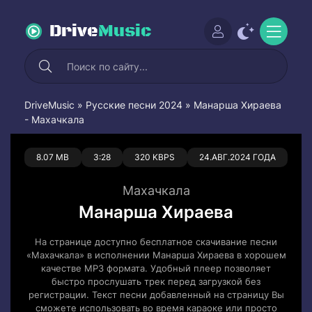
Drive
Music
DriveMusic
»
Русские песни 2024
» Манарша Хираева
- Махачкала
0
0
8.07 MB
3:28
320 KBPS
24.АВГ.2024 ГОДА
Махачкала
Манарша Хираева
На странице доступно бесплатное скачивание песни
«Махачкала» в исполнении Манарша Хираева в хорошем
качестве MP3 формата. Удобный плеер позволяет
быстро прослушать трек перед загрузкой без
регистрации. Текст песни добавленный на страницу Вы
сможете использовать во время караоке или просто