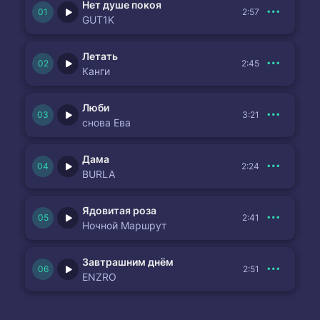
Нет душе покоя
2:57
GUT1K
Летать
2:45
Канги
Люби
3:21
снова Ева
Дама
2:24
BURLA
Ядовитая роза
2:41
Ночной Маршрут
Завтрашним днём
2:51
ENZRO