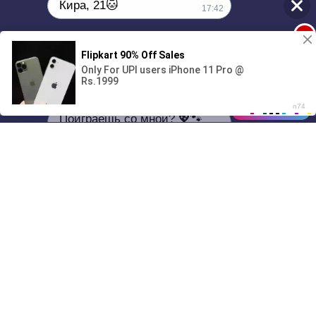
Кира, 21🐱
17:42
1
Поиграешь со мной? 💖🐾
00:00
01/07
17:42
Drive
Music
Материалы предоставлены
только для ознакомления! (16+)
Написать нам