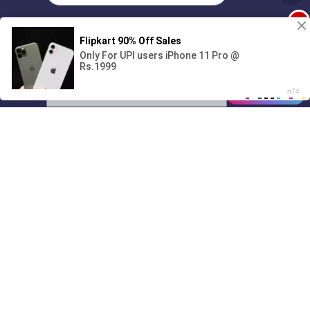
1
Поиграешь со мной? 💖🐾
00:00
01/07
08:36
Drive
Music
Материалы предоставлены
только для ознакомления! (16+)
Написать нам