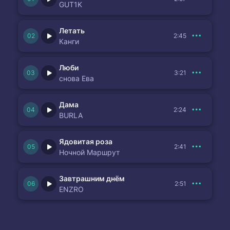
GUT1K
Летать
2:45
Канги
Люби
3:21
снова Ева
Дама
2:24
BURLA
Ядовитая роза
2:41
Ночной Маршрут
Завтрашним днём
2:51
ENZRO