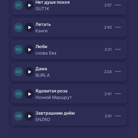
Нет душе покоя
2:57
GUT1K
Летать
2:45
Канги
Люби
3:21
снова Ева
Дама
2:24
BURLA
Ядовитая роза
2:41
Ночной Маршрут
Завтрашним днём
2:51
ENZRO