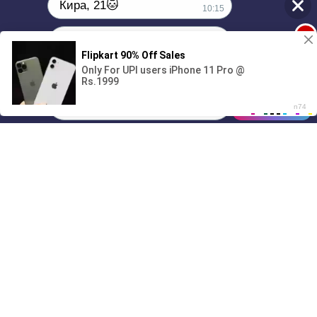
Кира, 21🐱
10:15
1
Поиграешь со мной? 💖🐾
00:00
01/07
10:15
Drive
Music
Материалы предоставлены
только для ознакомления! (16+)
Написать нам