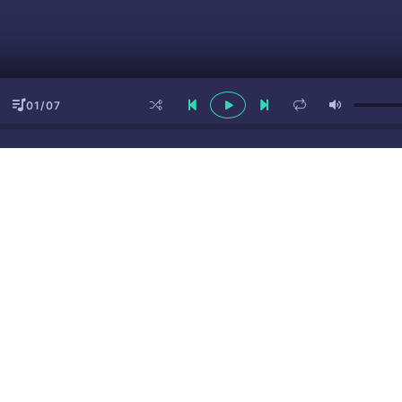
01/07
ы
(16+)