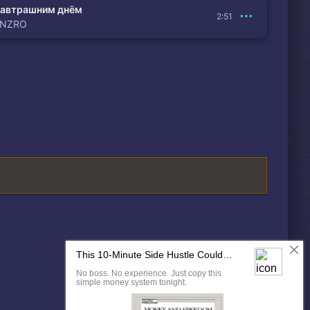
автрашним днём
2:51
ENZRO