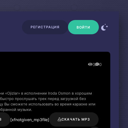
РЕГИСТРАЦИЯ
ВОЙТИ
3
0
и «Ojizlar» в исполнении Iroda Osmon в хорошем
быстро прослушать трек перед загрузкой без
цу Вы сможете использовать во время караоке или
ыбранной музыки.
[xfnotgiven_mp3file]
3
СКАЧАТЬ MP3