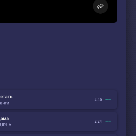
етать
2:45
анги
Дама
2:24
BURLA