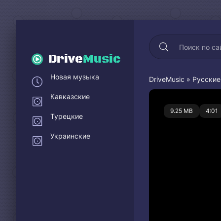
Drive
Music
Новая музыка
DriveMusic
»
Русские
Кавказские
0
9.25 MB
4:01
Турецкие
Украинские