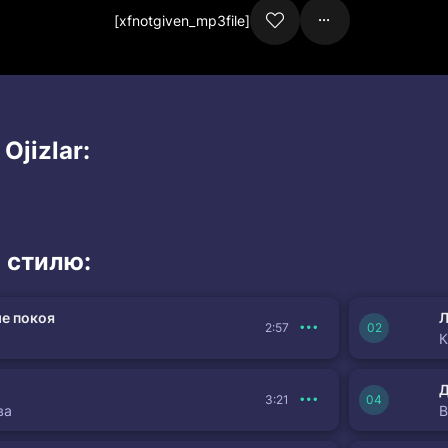
[xfnotgiven_mp3file]
Ojizlar:
 стилю:
е покоя
Л
2:57
К
3:21
ва