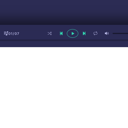
01/07
ы
(16+)