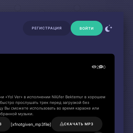
РЕГИСТРАЦИЯ
ВОЙТИ
2
0
и «Yol Ver» в исполнении Nilüfer Bektemur в хорошем
быстро прослушать трек перед загрузкой без
цу Вы сможете использовать во время караоке или
ыбранной музыки.
[xfnotgiven_mp3file]
3
СКАЧАТЬ MP3