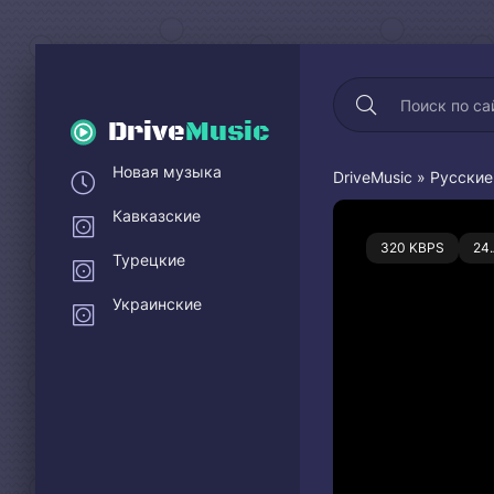
Drive
Music
Новая музыка
DriveMusic
»
Русские
Кавказские
0
320 KBPS
24
Турецкие
Украинские