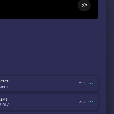
етать
2:45
анги
Дама
2:24
BURLA