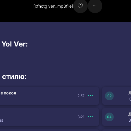
[xfnotgiven_mp3file]
Yol Ver:
 стилю:
е покоя
Л
2:57
К
3:21
ва