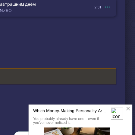
автрашним днём
2:51
ENZRO