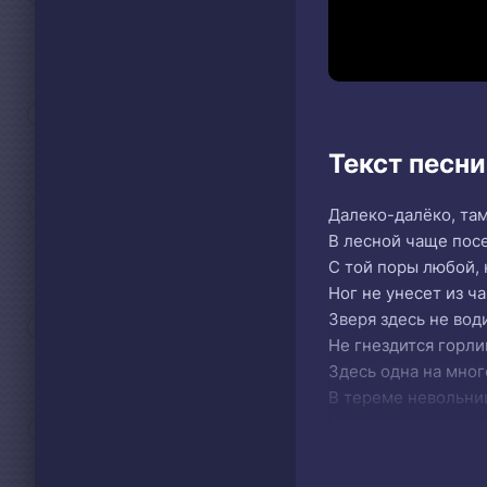
Текст песн
Далеко-далёко, там
В лесной чаще посе
С той поры любой, 
Ног не унесет из ч
Зверя здесь не вод
Не гнездится горли
Здесь одна на мног
В тереме невольни
Она ниточку пряде
Веретенце колется
Лишь шепнет и дал