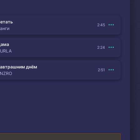
етать
2:45
анги
Дама
2:24
BURLA
автрашним днём
2:51
ENZRO