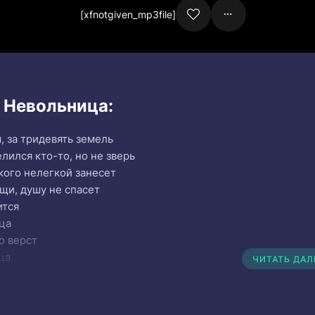
[xfnotgiven_mp3file]
и Невольница:
, за тридевять земель
лился кто-то, но не зверь
кого нелегкой занесет
ащи, душу не спасет
ится
ца
о верст
ца
ЧИТАТЬ ДА
т
ьний путник