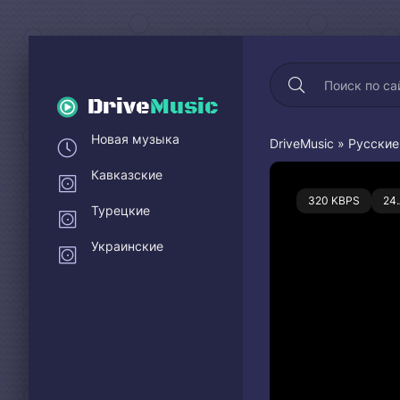
Drive
Music
Новая музыка
DriveMusic
»
Русские
Кавказские
1
320 KBPS
24
Турецкие
Украинские