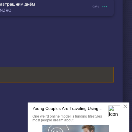
автрашним днём
2:51
ENZRO