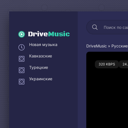
Drive
Music
Новая музыка
DriveMusic
»
Русские
Кавказские
0
320 KBPS
24
Турецкие
Украинские