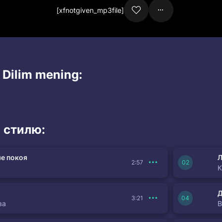
[xfnotgiven_mp3file]
 Dilim mening:
 стилю:
е покоя
Л
2:57
К
3:21
ва