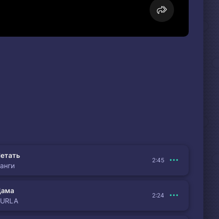
етать
2:45
анги
Дама
2:24
BURLA