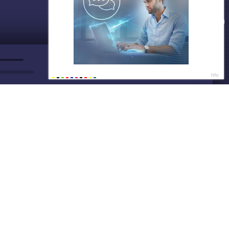
ДАЛЕЕ
Нет душе покоя - GUT1K
Скидки не ждут
10:1
Покупай тут и сейчас
10:1
Написать нам