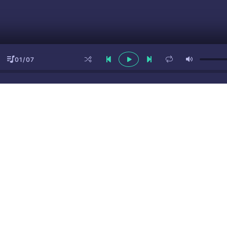
01/07
ы
(16+)