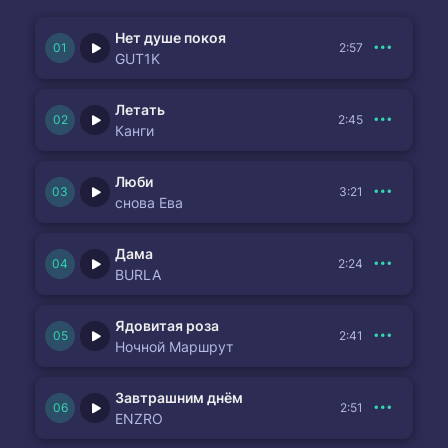
Нет душе покоя
2:57
GUT1K
Летать
2:45
Канги
Люби
3:21
снова Ева
Дама
2:24
BURLA
Ядовитая роза
2:41
Ночной Маршрут
Завтрашним днём
2:51
ENZRO