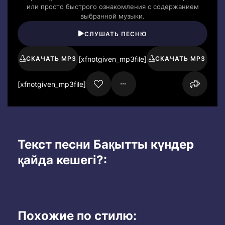
или просто быстрого ознакомления с содержанием
выбранной музыки.
СЛУШАТЬ ПЕСНЮ
[xfnotgiven_mp3file]
СКАЧАТЬ MP3
СКАЧАТЬ MP3
[xfnotgiven_mp3file]
Текст песни Бақытты күндер
қайда кешегі?:
Похожие по стилю: