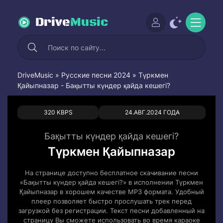
Drive
Music
DriveMusic
»
Русские песни 2024
» Түркмен
Қайыпназар - Бақытты күндер қайда кешегі?
0
0
320 KBPS
24.АВГ.2024 ГОДА
Бақытты күндер қайда кешегі?
Түркмен Қайыпназар
На странице доступно бесплатное скачивание песни
«Бақытты күндер қайда кешегі?» в исполнении Түркмен
Қайыпназар в хорошем качестве MP3 формата. Удобный
плеер позволяет быстро прослушать трек перед
загрузкой без регистрации. Текст песни добавленный на
страницу Вы сможете использовать во время караоке