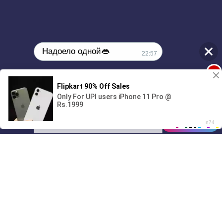
Надоело одной👄
22:57
1
🔞Может, изменим это?💦
00:00
2:37
01/07
22:57