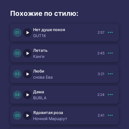
Похожие по стилю:
Нет душе покоя
2:57
GUT1K
Летать
2:45
Канги
Люби
3:21
снова Ева
Дама
2:24
BURLA
Ядовитая роза
2:41
Ночной Маршрут