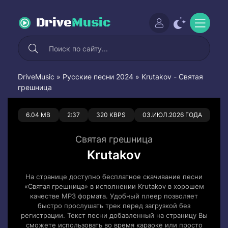
Drive
Music
DriveMusic
»
Русские песни 2024
» Krutakov - Святая
грешница
0
0
6.04 MB
2:37
320 KBPS
03.ИЮЛ.2026 ГОДА
Святая грешница
Krutakov
На странице доступно бесплатное скачивание песни
«Святая грешница» в исполнении Krutakov в хорошем
качестве MP3 формата. Удобный плеер позволяет
быстро прослушать трек перед загрузкой без
регистрации. Текст песни добавленный на страницу Вы
сможете использовать во время караоке или просто