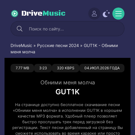
Drive
Music
DriveMusic
»
Русские песни 2024
» GUT1K - Обними
меня молча
0
0
7.77 MB
3:23
320 KBPS
04.ИЮЛ.2026 ГОДА
Обними меня молча
GUT1K
На странице доступно бесплатное скачивание песни
«Обними меня молча» в исполнении GUT1K в хорошем
качестве MP3 формата. Удобный плеер позволяет
быстро прослушать трек перед загрузкой без
регистрации. Текст песни добавленный на страницу Вы
сможете использовать во время караоке или просто