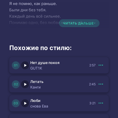
Я не помню, как раньше.
Были дни без тебя.
Каждый день всё сильнее.
Понимаю одно, без любви настоящей.
ЧИТАТЬ ДАЛЬШЕ
Не бывает тепло.
Обними меня молча,.
Ничего не говори.
Похожие по стилю:
Нет душе покоя
2:57
GUT1K
Летать
2:45
Канги
Люби
3:21
снова Ева