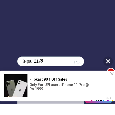
Кира, 21🐱
17:56
1
Поиграешь со мной? 💖🐾
00:00
3:23
01/07
17:56