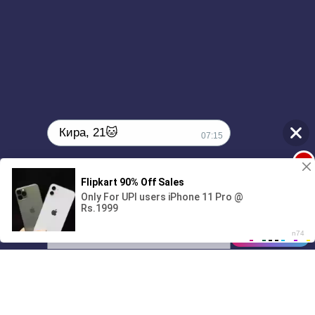
Кира, 21🐱
07:15
1
Поиграешь со мной? 💖🐾
00:00
2:56
01/07
07:15