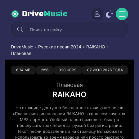
Drive
Music
DriveMusic
»
Русские песни 2024
» RAIKAHO -
Плановая
0
0
6.74 MB
2:56
320 KBPS
07.ИЮЛ.2026 ГОДА
Плановая
RAIKAHO
На странице доступно бесплатное скачивание песни
«Плановая» в исполнении RAIKAHO в хорошем качестве
MP3 формата. Удобный плеер позволяет быстро
прослушать трек перед загрузкой без регистрации.
Текст песни добавленный на страницу Вы сможете
использовать во время караоке или просто быстрого