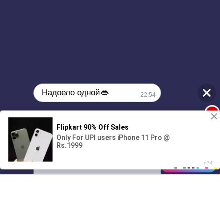
Надоело одной👄
22:54
1
🔞Может, изменим это?💦
00:00
2:51
01/07
22:54