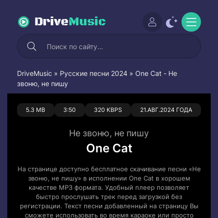
Drive
Music
DriveMusic
»
Русские песни 2024
» One Cat - Не
звоню, не пишу
0
0
5.3 MB
3:50
320 KBPS
21.АВГ.2024 ГОДА
Не звоню, не пишу
One Cat
На странице доступно бесплатное скачивание песни «Не
звоню, не пишу» в исполнении One Cat в хорошем
качестве MP3 формата. Удобный плеер позволяет
быстро прослушать трек перед загрузкой без
регистрации. Текст песни добавленный на страницу Вы
сможете использовать во время караоке или просто