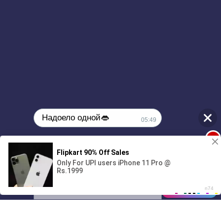
Сбежим так и знай ты
Будет по кайфу
Сбежим так и знай ты
И забрала меня
Чтобы что-то поменять
Не увидела изъян
Что возможно потерять
Свои тайны
Это не случайно
Закончилась наша история печально
Надоело одной👄
Боли было много
05:49
Что гремели облака
1
Нам же не поможет
Твоя сука красота
🔞Может, изменим это?💦
00:00
3:24
Знаю что не делается
Все тут просто так
01/07
На душе бардак
Все не просто так
05:49
Унесенный