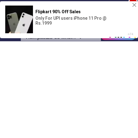
1
Поиграешь со мной? 💖🐾
00:00
01/07
23:42
Drive
Music
Материалы предоставлены
только для ознакомления! (16+)
Написать нам