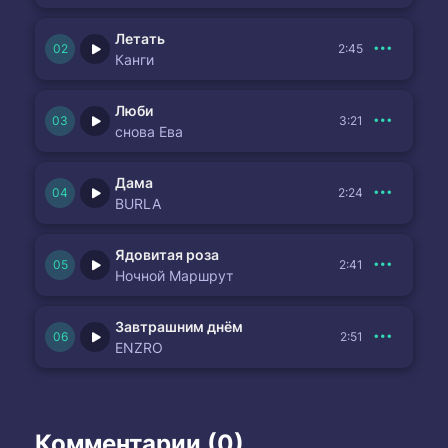
Летать
2:45
Канги
Люби
3:21
снова Ева
Дама
2:24
BURLA
Ядовитая роза
2:41
Ночной Маршрут
Завтрашним днём
2:51
ENZRO
Комментарии (0)