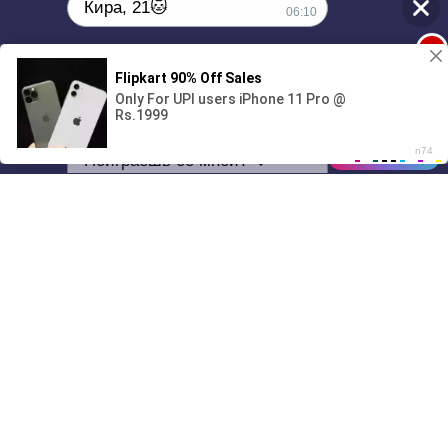
Кира, 21🐱
06:10
1
Поиграешь со мной? 💖🐾
00:00
01/07
06:10
Drive
Music
Материалы предоставлены
только для ознакомления! (16+)
Написать нам