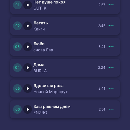
Нет душе покоя
2:57
GUT1K
Летать
2:45
Канги
Люби
3:21
снова Ева
Дама
2:24
BURLA
Ядовитая роза
2:41
Ночной Маршрут
Завтрашним днём
2:51
ENZRO