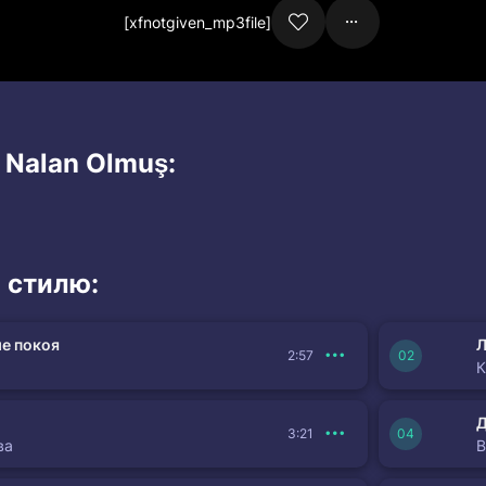
[xfnotgiven_mp3file]
 Nalan Olmuş:
 стилю:
е покоя
Л
2:57
К
3:21
ва