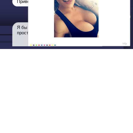
ДАЛЕЕ
Нет душе покоя - GUT1K
Привет💞
Я бы провела вечер с тобой… и не
просто так 💦
Написать нам