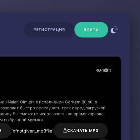
РЕГИСТРАЦИЯ
ВОЙТИ
0
0
и «Nalan Olmuş» в исполнении Görkem Bülbül в
озволяет быстро прослушать трек перед загрузкой
раницу Вы сможете использовать во время караоке
м выбранной музыки.
[xfnotgiven_mp3file]
3
СКАЧАТЬ MP3