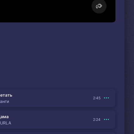
етать
2:45
анги
Дама
2:24
BURLA