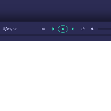
01/07
ы
(16+)