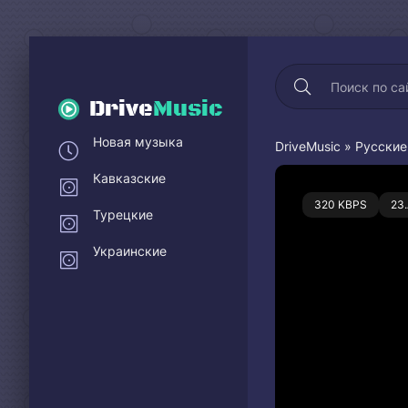
Drive
Music
Новая музыка
DriveMusic
»
Русские
Кавказские
0
320 KBPS
23
Турецкие
Украинские