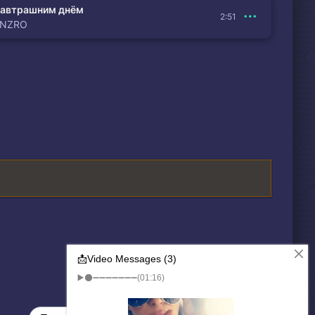
автрашним днём
2:51
ENZRO