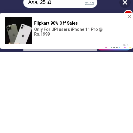
Аля, 25 🍒
21:13
1
Ищу партнёра на ночь🔥
00:00
01/07
21:13
Drive
Music
Материалы предоставлены
только для ознакомления! (16+)
Написать нам