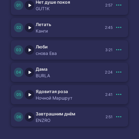
Нет душе покоя
2:57
GUT1K
Летать
2:45
Канги
Люби
3:21
снова Ева
Дама
2:24
BURLA
Ядовитая роза
2:41
Ночной Маршрут
Завтрашним днём
2:51
ENZRO