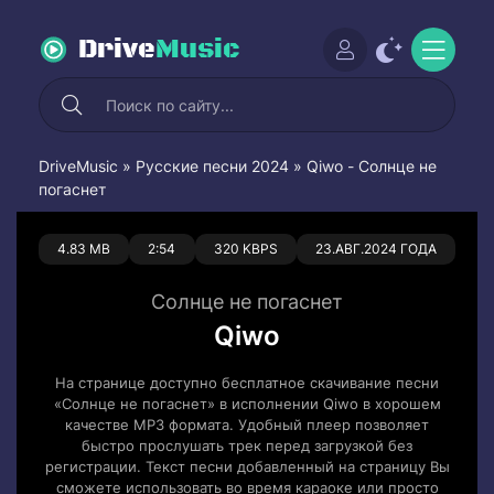
Drive
Music
DriveMusic
»
Русские песни 2024
» Qiwo - Солнце не
погаснет
0
0
4.83 MB
2:54
320 KBPS
23.АВГ.2024 ГОДА
Солнце не погаснет
Qiwo
На странице доступно бесплатное скачивание песни
«Солнце не погаснет» в исполнении Qiwo в хорошем
качестве MP3 формата. Удобный плеер позволяет
быстро прослушать трек перед загрузкой без
регистрации. Текст песни добавленный на страницу Вы
сможете использовать во время караоке или просто