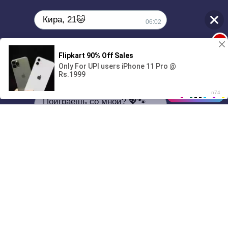
Кира, 21🐱
06:02
1
Поиграешь со мной? 💖🐾
00:00
2:54
01/07
06:02
Drive
Music
Материалы предоставлены
только для ознакомления! (16+)