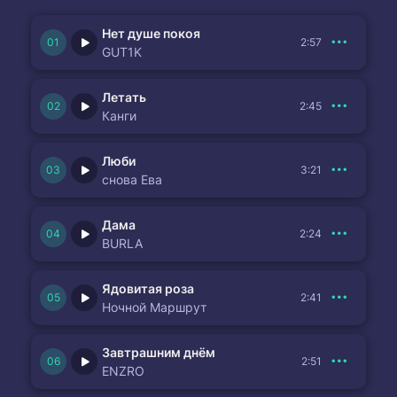
Нет душе покоя
2:57
GUT1K
Летать
2:45
Канги
Люби
3:21
снова Ева
Дама
2:24
BURLA
Ядовитая роза
2:41
Ночной Маршрут
Завтрашним днём
2:51
ENZRO