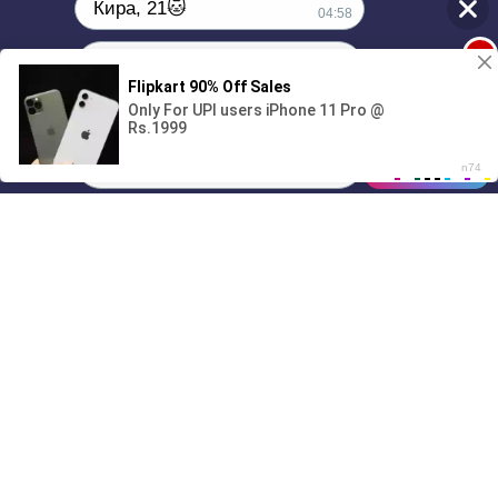
Кира, 21🐱
04:58
1
Поиграешь со мной? 💖🐾
00:00
01/07
04:58
Drive
Music
Материалы предоставлены
только для ознакомления! (16+)
Написать нам