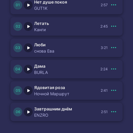
Нет душе покоя
2:57
GUT1K
Летать
2:45
Канги
Люби
3:21
снова Ева
Дама
2:24
BURLA
Ядовитая роза
2:41
Ночной Маршрут
Завтрашним днём
2:51
ENZRO