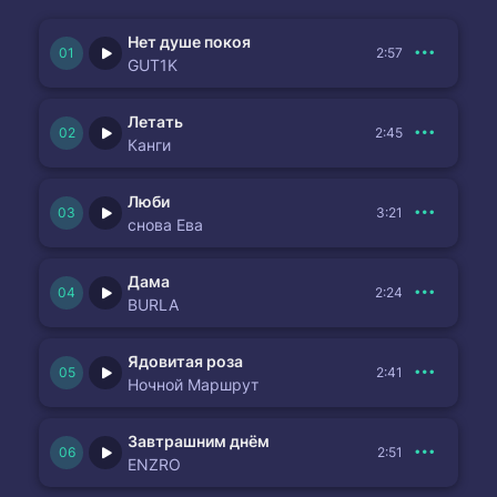
Нет душе покоя
2:57
GUT1K
Летать
2:45
Канги
Люби
3:21
снова Ева
Дама
2:24
BURLA
Ядовитая роза
2:41
Ночной Маршрут
Завтрашним днём
2:51
ENZRO