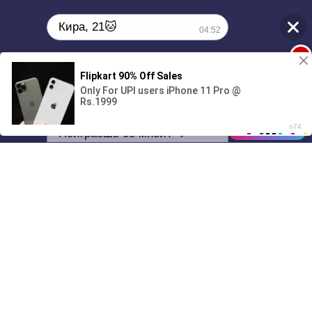
Кира, 21🐱
04:52
1
Поиграешь со мной? 💖🐾
00:00
01/07
04:52
Drive
Music
Материалы предоставлены
только для ознакомления! (16+)