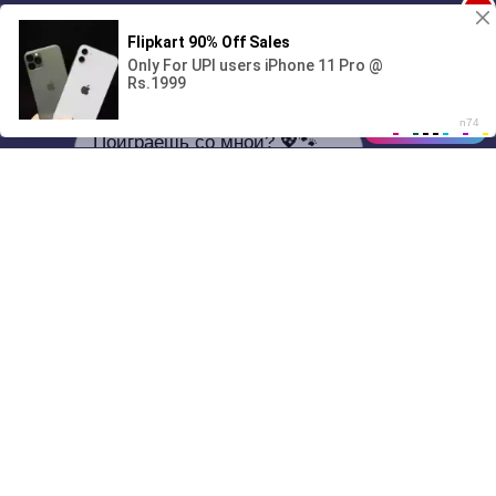
1
Поиграешь со мной? 💖🐾
00:00
1:51
01/07
04:43
Drive
Music
Материалы предоставлены
только для ознакомления! (16+)
Написать нам