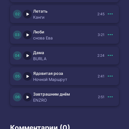
Летать
2:45
Канги
Люби
3:21
снова Ева
Дама
2:24
BURLA
Ядовитая роза
2:41
Ночной Маршрут
Завтрашним днём
2:51
ENZRO
Комментарии (0)