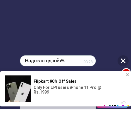
Надоело одной👄
03:28
1
🔞Может, изменим это?💦
00:00
2:06
01/07
03:28