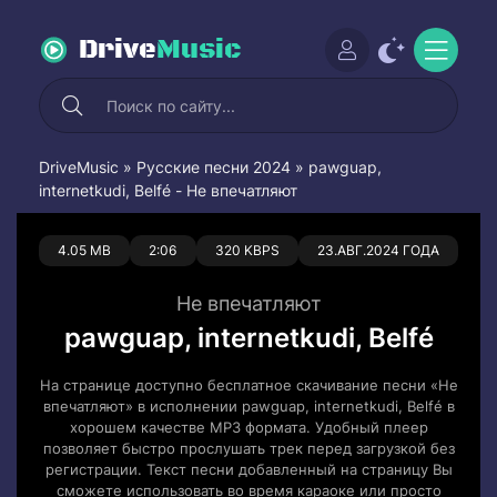
Drive
Music
DriveMusic
»
Русские песни 2024
» pawguap,
internetkudi, Belfé - Не впечатляют
0
0
4.05 MB
2:06
320 KBPS
23.АВГ.2024 ГОДА
Не впечатляют
pawguap, internetkudi, Belfé
На странице доступно бесплатное скачивание песни «Не
впечатляют» в исполнении pawguap, internetkudi, Belfé в
хорошем качестве MP3 формата. Удобный плеер
позволяет быстро прослушать трек перед загрузкой без
регистрации. Текст песни добавленный на страницу Вы
сможете использовать во время караоке или просто