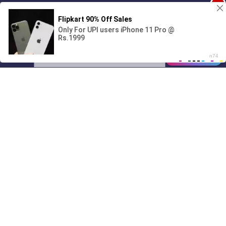
1
Поиграешь со мной? 💖🐾
00:00
2:42
01/07
16:03
Drive
Music
Материалы предоставлены
только для ознакомления! (16+)
Написать нам