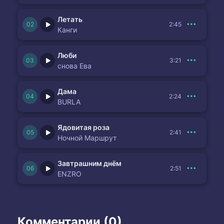
Летать
2:45
Канги
Люби
3:21
снова Ева
Дама
2:24
BURLA
Ядовитая роза
2:41
Ночной Маршрут
Завтрашним днём
2:51
ENZRO
Комментарии (0)