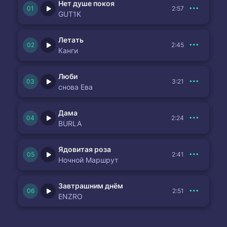
Нет душе покоя
2:57
GUT1K
Летать
2:45
Канги
Люби
3:21
снова Ева
Дама
2:24
BURLA
Ядовитая роза
2:41
Ночной Маршрут
Завтрашним днём
2:51
ENZRO