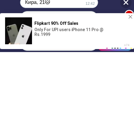
Кира, 21🐱
12:42
1
Поиграешь со мной? 💖🐾
00:00
2:35
01/07
12:42
Drive
Music
Материалы предоставлены
только для ознакомления! (16+)
Написать нам