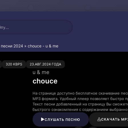
 песни 2024
» chouce - u & me
0
320 KBPS
23.АВГ.2024 ГОДА
u & me
chouce
На странице доступно бесплатное скачивание пес
MP3 формата. Удобный плеер позволяет быстро пр
Текст песни добавленный на страницу Вы сможете
быстрого ознакомления с содержанием выбранно
СКАЧАТЬ MP
СЛУШАТЬ ПЕСНЮ