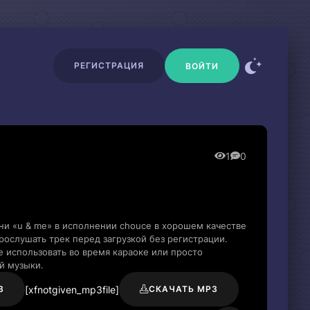
РЕГИСТРАЦИЯ
ВОЙТИ
1
0
ни «u & me» в исполнении chouce в хорошем качестве
ослушать трек перед загрузкой без регистрации.
 использовать во время караоке или просто
й музыки.
[xfnotgiven_mp3file]
3
СКАЧАТЬ MP3