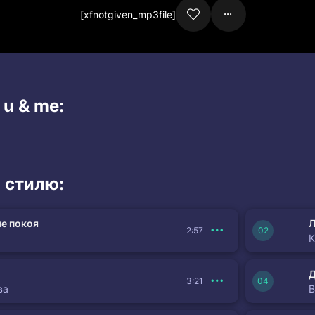
[xfnotgiven_mp3file]
 u & me:
 стилю:
е покоя
Л
2:57
К
3:21
ва