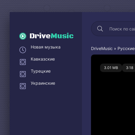
Drive
Music
Новая музыка
DriveMusic
»
Русские
Кавказские
0
3.01 MB
3:18
Турецкие
Украинские