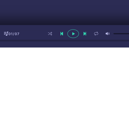
01/07
ы
(16+)