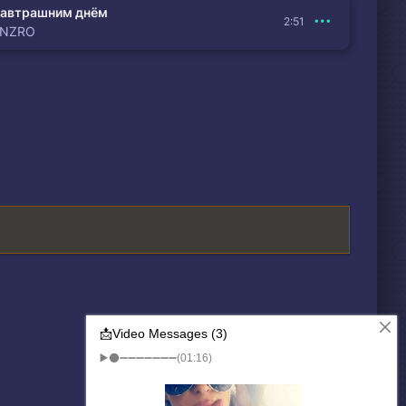
автрашним днём
2:51
ENZRO