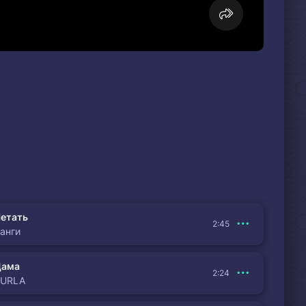
етать
2:45
анги
Дама
2:24
BURLA