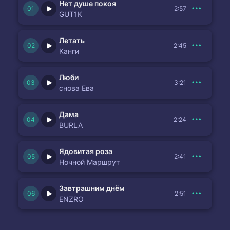
Нет душе покоя
2:57
GUT1K
Летать
2:45
Канги
Люби
3:21
снова Ева
Дама
2:24
BURLA
Ядовитая роза
2:41
Ночной Маршрут
Завтрашним днём
2:51
ENZRO