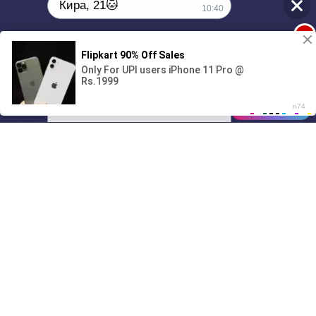
Кира, 21🐱
10:40
1
Поиграешь со мной? 💖🐾
00:00
01/07
10:40
Drive
Music
Материалы предоставлены
только для ознакомления! (16+)
Написать нам