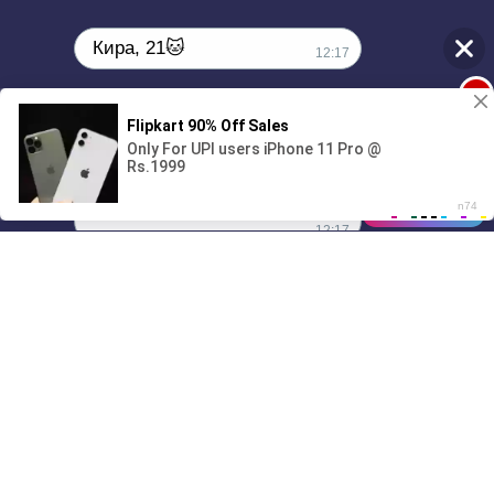
Кира, 21🐱
12:17
1
Поиграешь со мной? 💖🐾
00:00
5:49
01/07
12:17
Drive
Music
Материалы предоставлены