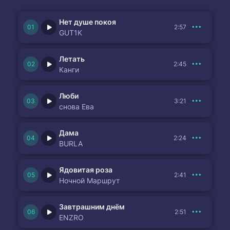
Нет душе покоя
2:57
GUT1K
Летать
2:45
Канги
Люби
3:21
снова Ева
Дама
2:24
BURLA
Ядовитая роза
2:41
Ночной Маршрут
Завтрашним днём
2:51
ENZRO