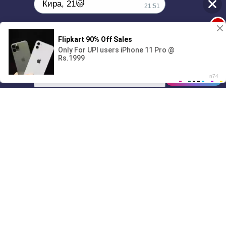
Кира, 21🐱
21:51
1
Поиграешь со мной? 💖🐾
00:00
2:50
01/07
21:51
Drive
Music
Материалы предоставлены
только для ознакомления! (16+)
Написать нам