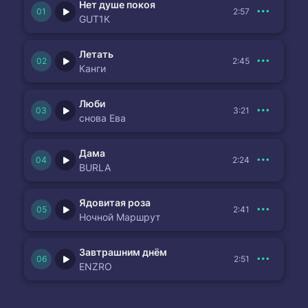
Нет душе покоя
2:57
GUT1K
Летать
2:45
Канги
Люби
3:21
снова Ева
Дама
2:24
BURLA
Ядовитая роза
2:41
Ночной Маршрут
Завтрашним днём
2:51
ENZRO