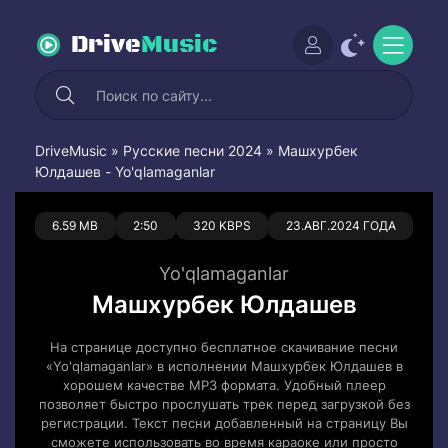
Drive
Music
DriveMusic
»
Русские песни 2024
» Машхурбек
Юлдашев - Yo'qlamaganlar
0
0
6.59 MB
2:50
320 KBPS
23.АВГ.2024 ГОДА
Yo'qlamaganlar
Машхурбек Юлдашев
На странице доступно бесплатное скачивание песни
«Yo'qlamaganlar» в исполнении Машхурбек Юлдашев в
хорошем качестве MP3 формата. Удобный плеер
позволяет быстро прослушать трек перед загрузкой без
регистрации. Текст песни добавленный на страницу Вы
сможете использовать во время караоке или просто