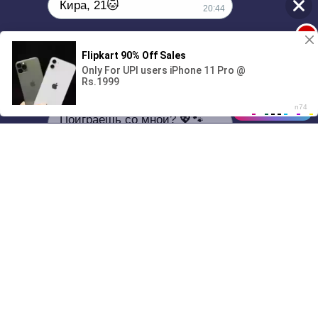
Кира, 21🐱
20:44
1
Поиграешь со мной? 💖🐾
00:00
01/07
20:44
Drive
Music
Материалы предоставлены
только для ознакомления! (16+)
Написать нам