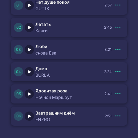
Нет душе покоя
2:57
GUT1K
Летать
2:45
Канги
Люби
3:21
снова Ева
Дама
2:24
BURLA
Ядовитая роза
2:41
Ночной Маршрут
Завтрашним днём
2:51
ENZRO