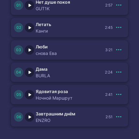
Нет душе покоя
2:57
GUT1K
Летать
2:45
Канги
Люби
3:21
снова Ева
Дама
2:24
BURLA
Ядовитая роза
2:41
Ночной Маршрут
Завтрашним днём
2:51
ENZRO