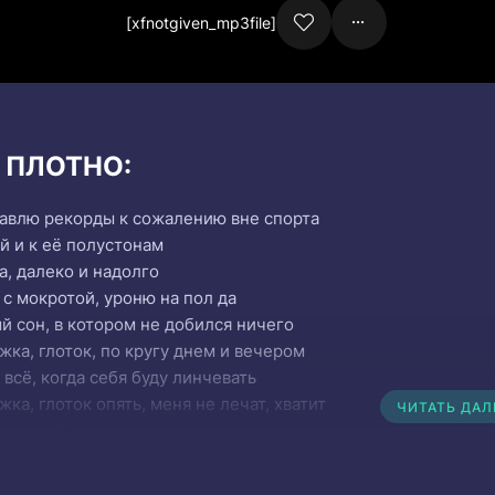
[xfnotgiven_mp3file]
и ПЛОТНО:
тавлю рекорды к сожалению вне спорта
й и к её полустонам
, далеко и надолго
 с мокротой, уроню на пол да
й сон, в котором не добился ничего
яжка, глоток, по кругу днем и вечером
 всё, когда себя буду линчевать
яжка, глоток опять, меня не лечат, хватит
ЧИТАТЬ ДА
ка - мой город тонет в этом
оментом, запах не из пакета
ротираю кеды, набирай не набирай - я приеду