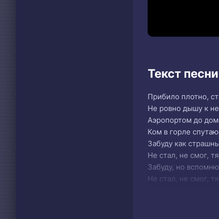
Текст песн
Прибило плотно, с
Не ровно дышу к не
Аэропортом до дома
Ком в горле спутаю
Забуду как страшны
Не стал, не смог, т
Забуду, но вспомню
Не стал, не смог, т
Улица, фонарь, апте
Пахну упущенным м
Я где-то в гетто, п