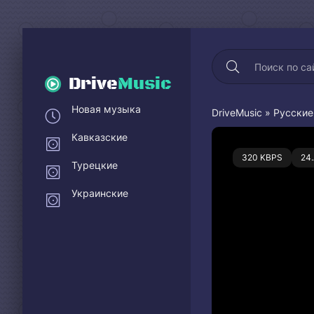
Drive
Music
Новая музыка
DriveMusic
»
Русские
Кавказские
0
320 KBPS
24
Турецкие
Украинские