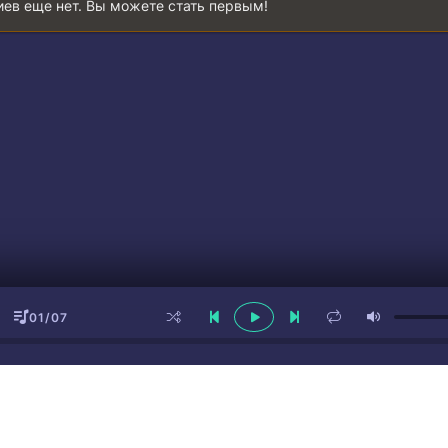
ев еще нет. Вы можете стать первым!
 всё, когда себя буду линчевать
яжка, глоток опять, меня не лечат, хватит
01/07