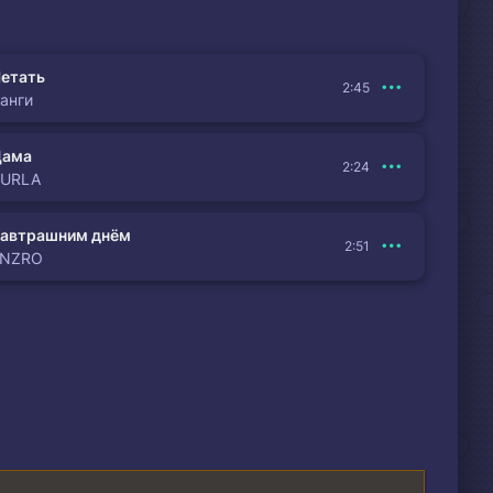
етать
2:45
анги
Дама
2:24
BURLA
автрашним днём
2:51
ENZRO