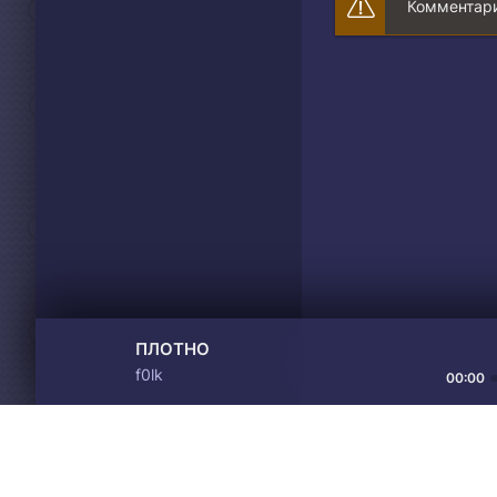
Комментари
Забуду, но вспомню
Не стал, не смог, т
ПЛОТНО
f0lk
00:00