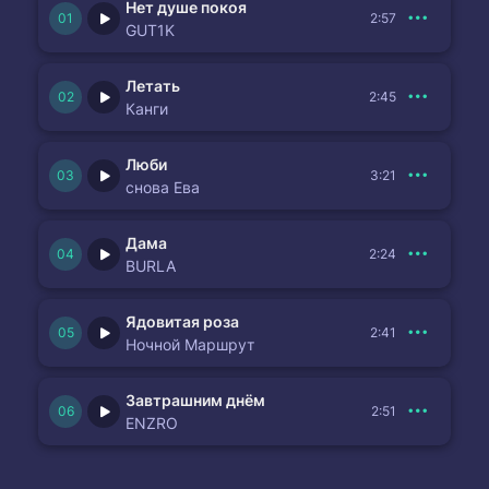
Нет душе покоя
2:57
GUT1K
Летать
2:45
Канги
Люби
3:21
снова Ева
Дама
2:24
BURLA
Ядовитая роза
2:41
Ночной Маршрут
Завтрашним днём
2:51
ENZRO