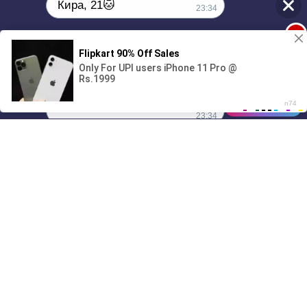
Кира, 21🐱
23:34
1
Поиграешь со мной? 💖🐾
00:00
01/07
23:34
Drive
Music
Материалы предоставлены
только для ознакомления! (16+)
Написать нам