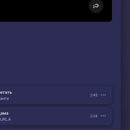
етать
2:45
анги
Дама
2:24
BURLA