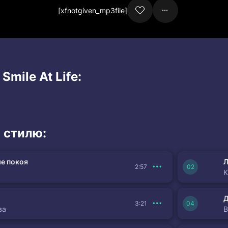
[xfnotgiven_mp3file]
Smile At Life:
 стилю:
е покоя
Л
2:57
К
3:21
ва