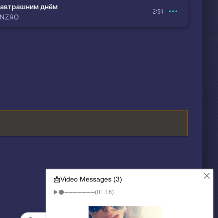
автрашним днём
2:51
ENZRO