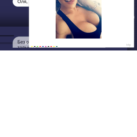
ДАЛЕЕ
Нет душе покоя - GUT1K
3:28
Оля, 25 😈
Без обязательств и лишних слов,
только сегодня 💦
Написать нам