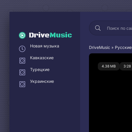
Drive
Music
Новая музыка
DriveMusic
»
Русские
Кавказские
0
4.38 MB
3:28
Турецкие
Украинские