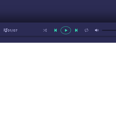
01/07
ы
(16+)