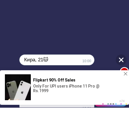
Кира, 21🐱
10:00
1
Поиграешь со мной? 💖🐾
00:00
3:36
01/07
10:00