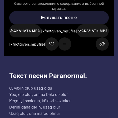
быстрого ознакомления с содержанием выбранной
музыки.
СЛУШАТЬ ПЕСНЮ
[xfnotgiven_mp3file]
СКАЧАТЬ MP3
СКАЧАТЬ MP3
[xfnotgiven_mp3file]
Текст песни Paranormal:
O, yaxın olub uzaq oldu
Yox, elə olur, amma belə də olur
Keçmişi saxlama, kökləri saxtakar
Dərini daha dərin, uzaq olur
Uzaq olur, ona maraq olmur