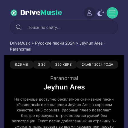
Drive
Music
DriveMusic
»
Русские песни 2024
» Jeyhun Ares -
Paranormal
0
0
8.26 MB
3:36
320 KBPS
24.АВГ.2024 ГОДА
Paranormal
Jeyhun Ares
На странице доступно бесплатное скачивание песни
«Paranormal» в исполнении Jeyhun Ares в хорошем
качестве MP3 формата. Удобный плеер позволяет
быстро прослушать трек перед загрузкой без
регистрации. Текст песни добавленный на страницу Вы
сможете использовать во время караоке или просто