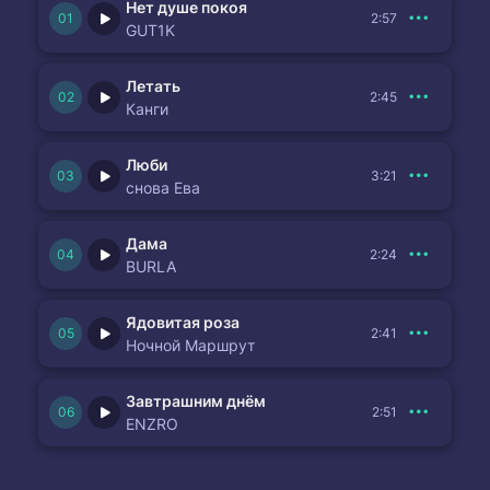
Нет душе покоя
2:57
GUT1K
Летать
2:45
Канги
Люби
3:21
снова Ева
Дама
2:24
BURLA
Ядовитая роза
2:41
Ночной Маршрут
Завтрашним днём
2:51
ENZRO