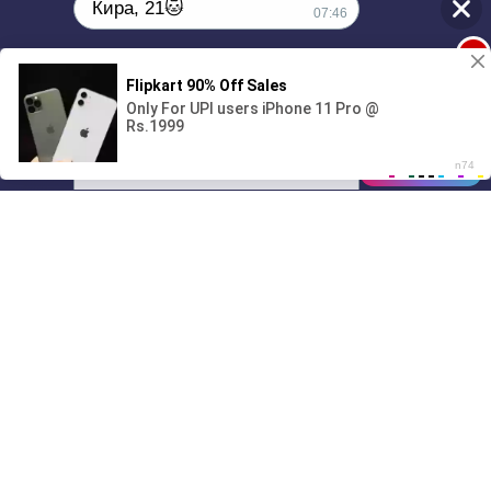
Кира, 21🐱
07:46
1
Поиграешь со мной? 💖🐾
00:00
01/07
07:46
Drive
Music
Материалы предоставлены
только для ознакомления! (16+)
Написать нам