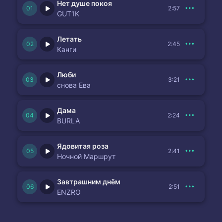
Нет душе покоя
2:57
GUT1K
Летать
2:45
Канги
Люби
3:21
снова Ева
Дама
2:24
BURLA
Ядовитая роза
2:41
Ночной Маршрут
Завтрашним днём
2:51
ENZRO