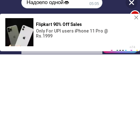
Надоело одной👄
05:05
1
🔞Может, изменим это?💦
00:00
01/07
05:05
Drive
Music
Материалы предоставлены
только для ознакомления! (16+)
Написать нам