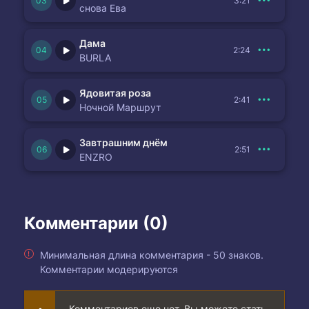
3:21
Ветерком слова сорвутся фейерверком в небеса,
снова Ева
Все друг другу улыбнутся – есть на свете чудеса
Дама
2:24
Слава Богу, Слава Богу, Слава Богу – Ты со мной
BURLA
Слава Богу, Слава Богу, Слава Богу – Ты со мной
Ядовитая роза
2:41
Ночной Маршрут
Завтрашним днём
2:51
ENZRO
Комментарии (0)
Минимальная длина комментария - 50 знаков.
Комментарии модерируются
Комментариев еще нет. Вы можете стать