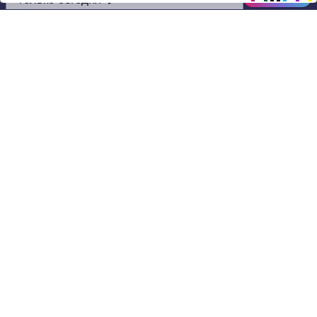
13:56
Drive
Music
Материалы предоставлены
только для ознакомления! (16+)
Написать нам
© 2024-2026 DRIVEMUSIC.ORG
СВЯЗЬ С АДМИНИСТРАЦИЕЙ:
ADM.DMCA@GMAIL.COM