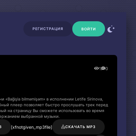
РЕГИСТРАЦИЯ
ВОЙТИ
1
0
«Bağişla bilməmişəm» в исполнении Letife Sirinova,
добный плеер позволяет быстро прослушать трек перед
нный на страницу Вы сможете использовать во время
держанием выбранной музыки.
[xfnotgiven_mp3file]
3
СКАЧАТЬ MP3