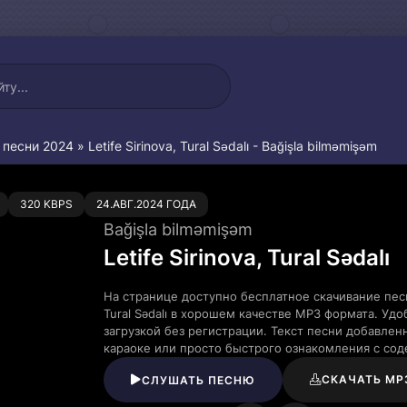
 песни 2024
» Letife Sirinova, Tural Sədalı - Bağişla bilməmişəm
0
320 KBPS
24.АВГ.2024 ГОДА
Bağişla bilməmişəm
Letife Sirinova, Tural Sədalı
На странице доступно бесплатное скачивание песни 
Tural Sədalı в хорошем качестве MP3 формата. У
загрузкой без регистрации. Текст песни добавле
караоке или просто быстрого ознакомления с со
СКАЧАТЬ MP
СЛУШАТЬ ПЕСНЮ