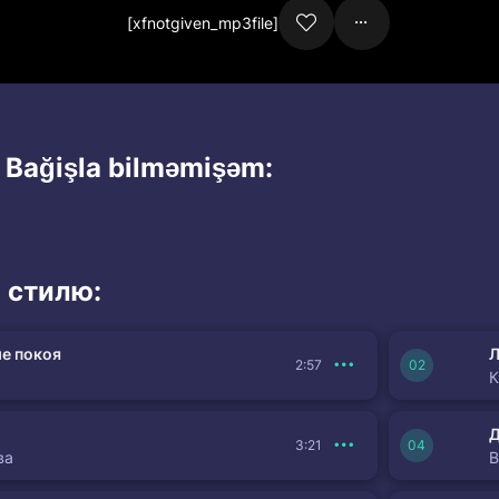
[xfnotgiven_mp3file]
 Bağişla bilməmişəm:
 стилю:
е покоя
Л
2:57
К
3:21
ва