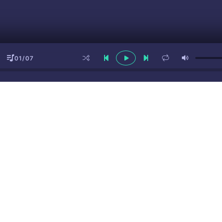
01/07
ы
(16+)