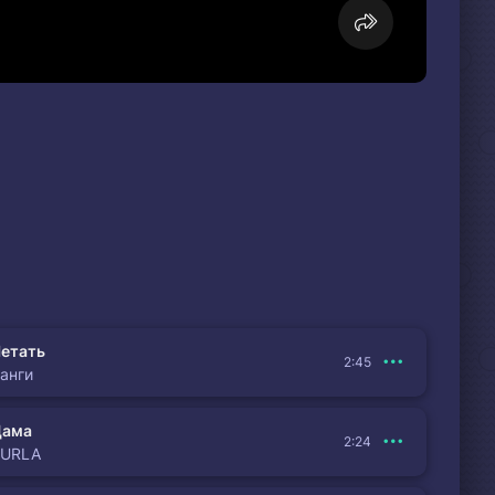
етать
2:45
анги
Дама
2:24
BURLA