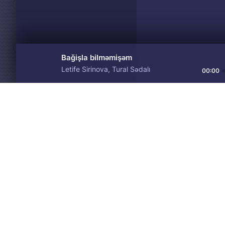
Bağişla bilməmişəm
Letife Sirinova, Tural Sədalı
00:00
Материалы предоставлен
Drive
Music
только для ознакомления! 
© 2024-2026 DRIVEMUSIC.ORG