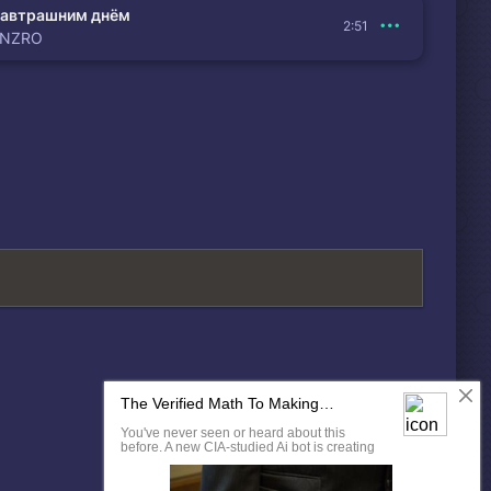
автрашним днём
2:51
ENZRO