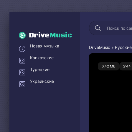
Drive
Music
Новая музыка
DriveMusic
»
Русские
Кавказские
0
6.42 MB
2:44
Турецкие
Украинские