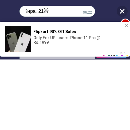
Кира, 21🐱
06:22
1
Поиграешь со мной? 💖🐾
00:00
01/07
06:22
Drive
Music
Материалы предоставлены
только для ознакомления! (16+)