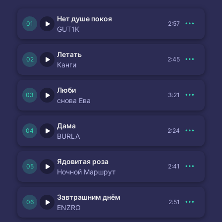
Нет душе покоя
2:57
GUT1K
Летать
2:45
Канги
Люби
3:21
снова Ева
Дама
2:24
BURLA
Ядовитая роза
2:41
Ночной Маршрут
Завтрашним днём
2:51
ENZRO