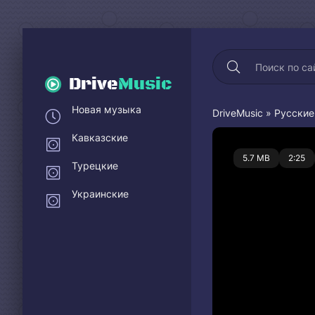
Drive
Music
Новая музыка
DriveMusic
»
Русские
Кавказские
0
5.7 MB
2:25
Турецкие
Украинские