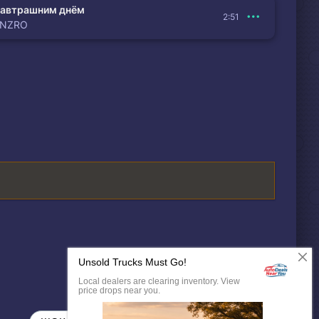
автрашним днём
2:51
ENZRO