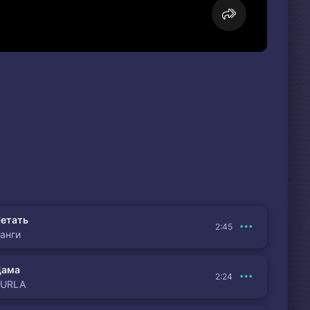
етать
2:45
анги
Дама
2:24
BURLA