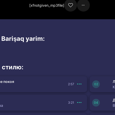
[xfnotgiven_mp3file]
 Barişaq yarim:
 стилю:
е покоя
Л
2:57
К
3:21
ва