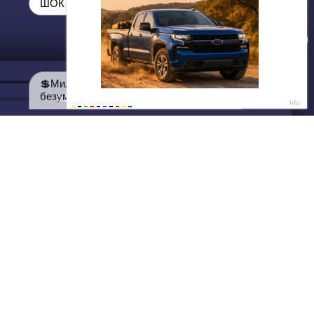
ДАЛЕЕ
Нет душе покоя - GUT1K
2:25
ШОК от цен 😳
💲Миллионы товаров из Китая с
безумными скидками💲
Написать нам