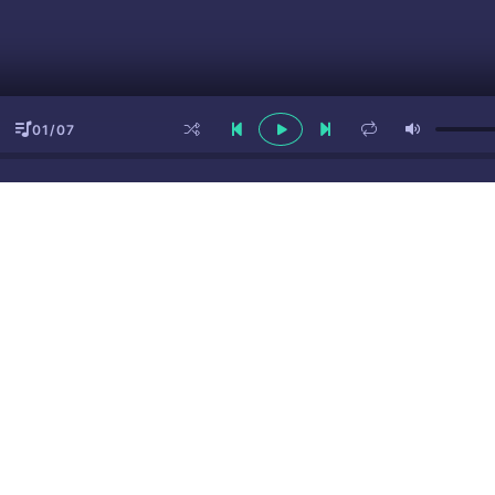
01/07
ы
(16+)