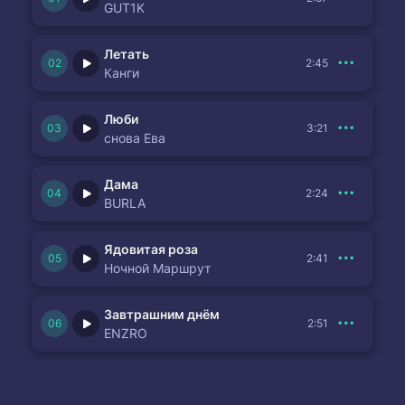
GUT1K
Летать
2:45
Канги
Люби
3:21
снова Ева
Дама
2:24
BURLA
Ядовитая роза
2:41
Ночной Маршрут
Завтрашним днём
2:51
ENZRO