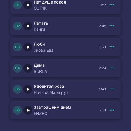
Нет душе покоя
2:57
GUT1K
Летать
2:45
Канги
Люби
3:21
снова Ева
Дама
2:24
BURLA
Ядовитая роза
2:41
Ночной Маршрут
Завтрашним днём
2:51
ENZRO