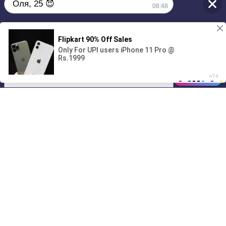
Оля, 25 😈
08:48
Без обязательств и лишних слов,
1
только сегодня 💦
00:00
01/07
08:48
Drive
Music
Материалы предоставлены
только для ознакомления! (16+)
Написать нам