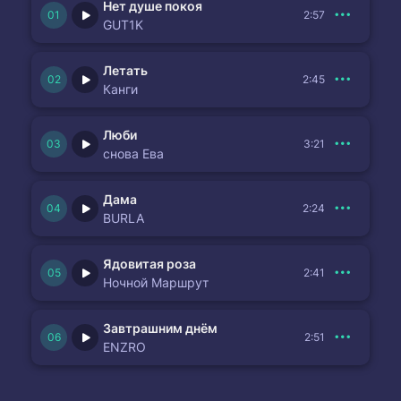
Нет душе покоя
2:57
GUT1K
Летать
2:45
Канги
Люби
3:21
снова Ева
Дама
2:24
BURLA
Ядовитая роза
2:41
Ночной Маршрут
Завтрашним днём
2:51
ENZRO