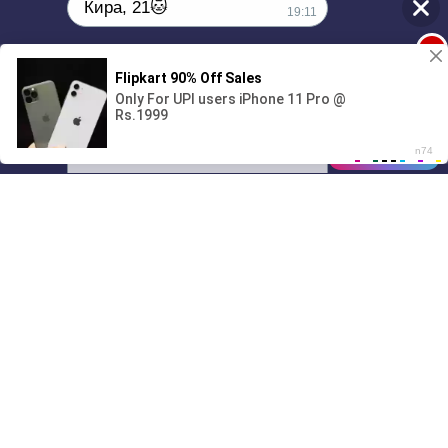
Кира, 21🐱
19:11
1
Поиграешь со мной? 💖🐾
00:00
3:10
01/07
19:11
Drive
Music
Материалы предоставлены
только для ознакомления! (16+)
Написать нам